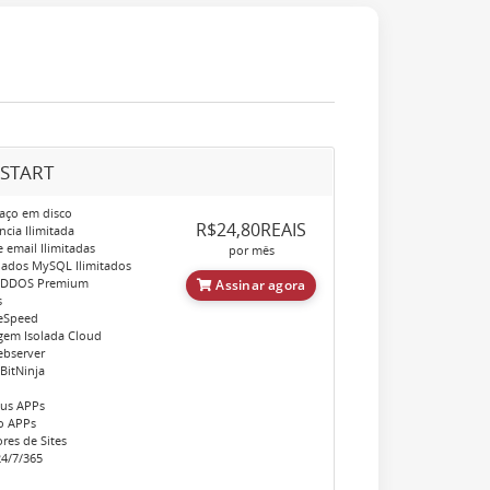
-START
aço em disco
R$24,80REAIS
cia Ilimitada
 email Ilimitadas
por mês
ados MySQL Ilimitados
 DDOS Premium
Assinar agora
s
eSpeed
em Isolada Cloud
bserver
BitNinja
ous APPs
o APPs
res de Sites
4/7/365