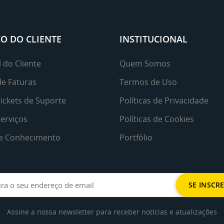
O DO CLIENTE
INSTITUCIONAL
 do Cliente
Quem Somos
de Faturas
Termos de Uso
ickets de Suporte
Políticas de Privacidade
erviços
Políticas de Cookies
e Conhecimento
Portfólio
Assine a nossa newsletter para receber notícias e atualizações