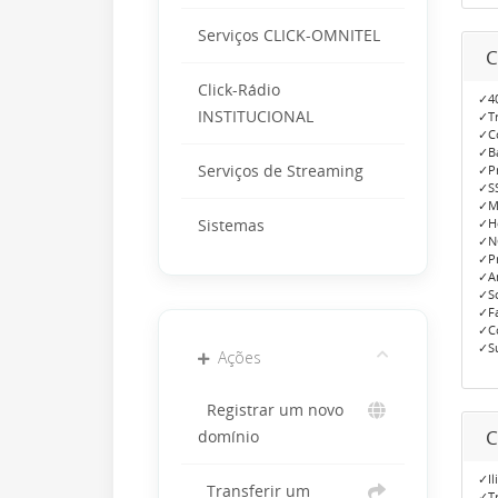
Serviços CLICK-OMNITEL
C
Click-Rádio
✓40
INSTITUCIONAL
✓Tr
✓Co
✓Ba
Serviços de Streaming
✓P
✓SS
✓M
✓Ho
Sistemas
✓N
✓Pr
✓An
✓So
✓Fa
✓Co
✓Su
Ações
Registrar um novo
C
domínio
✓Il
Transferir um
✓Tr