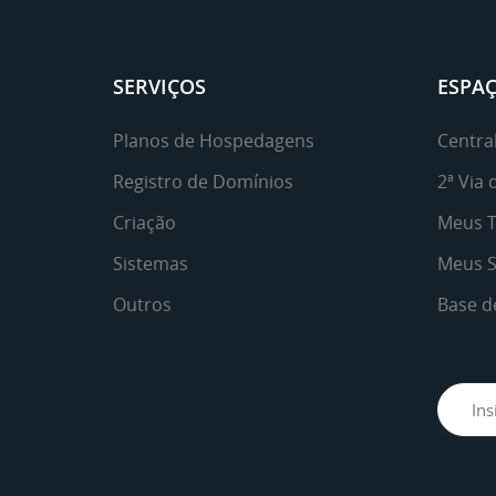
SERVIÇOS
ESPAÇ
Planos de Hospedagens
Central
Registro de Domínios
2ª Via 
Criação
Meus T
Sistemas
Meus S
Outros
Base d