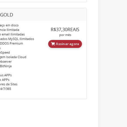
-GOLD
aço em disco
R$37,30REAIS
cia Ilimitada
 email Ilimitadas
por mês
ados MySQL Ilimitados
 DDOS Premium
Assinar agora
s
eSpeed
em Isolada Cloud
bserver
BitNinja
ous APPs
o APPs
res de Sites
4/7/365