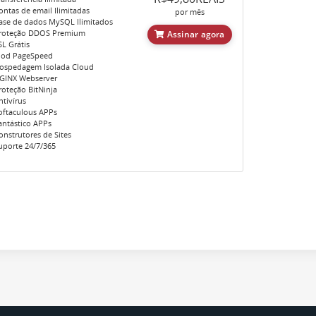
ntas de email Ilimitadas
por mês
se de dados MySQL Ilimitados
roteção DDOS Premium
Assinar agora
L Grátis
od PageSpeed
spedagem Isolada Cloud
GINX Webserver
oteção BitNinja
tivírus
ftaculous APPs
ntástico APPs
nstrutores de Sites
porte 24/7/365