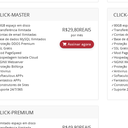
LICK-MASTER
CLICK
GB espaço em disco
✓80GB esp
R$29,80REAIS
ansferência Ilimitada
✓Transferên
ntas de email Ilimitadas
✓Contas de
por mês
se de dados MySQL Ilimitados
✓Base de d
roteção DDOS Premium
✓Proteção
Assinar agora
L Grátis
✓SSL Gráti
od PageSpeed
✓Mod Pag
spedagem Isolada Cloud
✓Hospedag
GINX Webserver
✓NGINX We
oteção BitNinja
✓Proteção 
tivírus
✓Antivírus
ftaculous APPs
✓Softacul
ntástico APPs
✓Fantástic
nstrutores de Sites
✓Construto
porte 24/7/365
✓Suporte 2
LICK-PREMIUM
imitado espaço em disco
R$49,80REAIS
ansferência Ilimitada