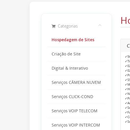
H
Categorias
Hospedagem de Sites
C
Criação de Site
✓5G
✓Tr
✓02
Digital & Interativo
✓02
✓P
✓SS
Serviços CÂMERA NUVEM
✓M
✓Ho
✓N
Serviços CLICK-COND
✓Pr
✓An
✓So
Serviços VOIP TELECOM
✓Fa
✓Co
✓Su
Serviços VOIP INTERCOM