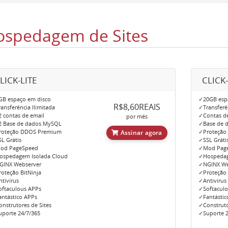
ospedagem de Sites
LICK-LITE
CLICK
B espaço em disco
✓20GB esp
R$8,60REAIS
ansferência Ilimitada
✓Transferên
 contas de email
✓Contas de
por mês
 Base de dados MySQL
✓Base de d
roteção DDOS Premium
✓Proteção
Assinar agora
L Grátis
✓SSL Gráti
od PageSpeed
✓Mod Pag
spedagem Isolada Cloud
✓Hospedag
GINX Webserver
✓NGINX We
oteção BitNinja
✓Proteção 
tivírus
✓Antivírus
ftaculous APPs
✓Softacul
ntástico APPs
✓Fantástic
nstrutores de Sites
✓Construto
porte 24/7/365
✓Suporte 2