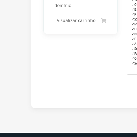
✓Co
domínio
✓Ba
✓P
✓SS
Visualizar carrinho
✓M
✓Ho
✓N
✓Pr
✓An
✓So
✓Fa
✓Co
✓Su