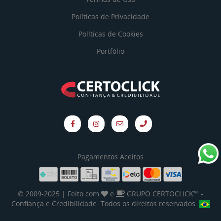
Políticas de Privacidade
Políticas de Cookies
Portfólio
Pagamentos Aceitos
© 2009-2025 | Feito com
e
GRUPO CERTOCLICK™
-
Confiança e Credibilidade. Todos os direitos reservados.