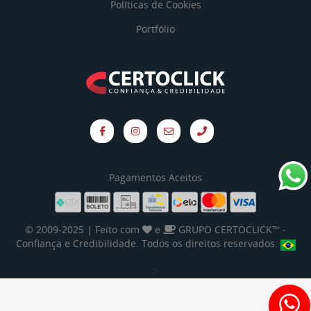
Políticas de Cookies
Portfólio
Pagamentos Aceitos
© 2009-2025 | Feito com
e
GRUPO CERTOCLICK™
-
Confiança e Credibilidade. Todos os direitos reservados.
>